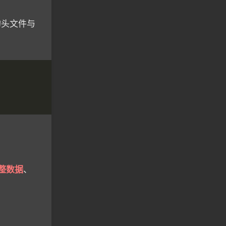
1 的头文件与
整数据
、