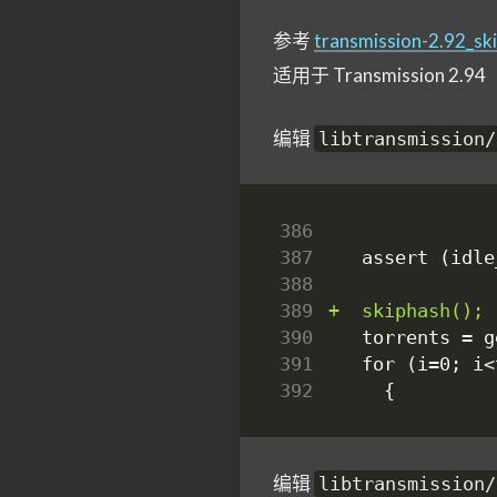
参考
transmission-2.92_sk
适用于 Transmission 2.94
编辑
libtransmission/
386
387
388
389
390
391
392
编辑
libtransmission/