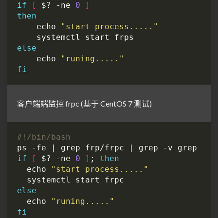
if
[
 $? -ne 
0
]
then
    echo 
"start process....."
else
    echo 
"runing....."
fi
客户端端监控 frpc (基于 CentOS 7 测试)
if
[
 $? -ne 
0
]
; 
then
  echo 
"start process....."
else
  echo 
"runing....."
fi