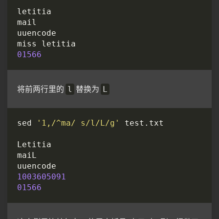
01566
将前两行里的
替换为
l
L
sed 
'1,/^ma/ s/l/L/g'
1003605091
01566