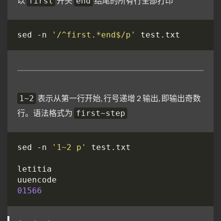
以
开头
结尾的所有行全部打印
first
end
sed -n 
'/^first.*end$/p'
表示从第一行开始, 行号递增 2 输出, 即输出奇数
1~2
行。语法格式为
first~step
sed -n 
'1~2 p'
01566