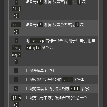
与星号 (
) 相同, 只是重复
至
次
\
*
i
j
{i,j
\}
与星号 (
) 相同, 只是至少重复
次
\{i,
*
i
\}
将
看作一个整体, 用于后向引用, 与
\
regexp
配合使用
(reg
\digit
exp\
)
匹配任意单个字符
.
匹配模版空间开始处的
字符串
^
NULL
匹配的是模版空间结束处的
字符串
$
NULL
匹配方括号中的字符列表中的任意一个
[lis
t]