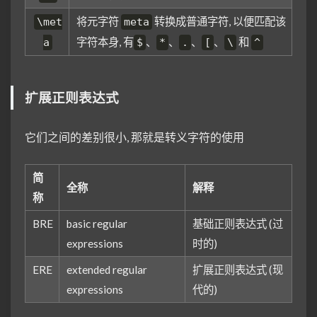
将元字符
转换成普通字符, 以便匹配该
\met
meta
字符本身, 有
、
、
、
、
和
a
$
*
.
[
\
^
扩展正则表达式
它们之间的差别很小, 那就是转义字符的使用
简
全称
解释
称
BRE
basic regular
基础正则表达式 (过
expressions
时的)
ERE
extended regular
扩展正则表达式 (现
expressions
代的)