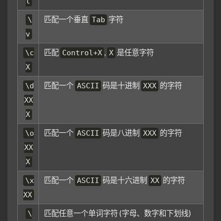
t
匹配一个垂直
字符
\
Tab
v
匹配
,
是任意字符
\c
Control+X
X
X
匹配一个
码是十进制
的字符
\d
ASCII
XXX
XX
X
匹配一个
码是八进制
的字符
\o
ASCII
XXX
XX
X
匹配一个
码是十六进制
的字符
\x
ASCII
XX
XX
匹配任意一个单词字符 (字母、数字和下划线)
\