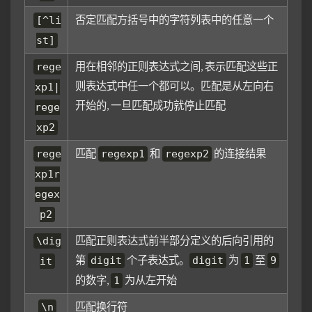
否定匹配方括号中的字符列表中的任意一个
[^li
st]
用在相邻的正则表达式之间, 表示匹配这些正
rege
则表达式中任一个都可以。匹配是从左向右
xp1|
开始的, 一旦匹配成功就停止匹配
rege
xp2
匹配
和
的连接结果
rege
regexp1
regexp2
xp1r
egex
p2
匹配正则表达式前半部分定义的后向引用的
\dig
第
个子表达式。
为
至
digit
digit
1
9
it
的数字,
为从左开始
1
匹配换行符
\n