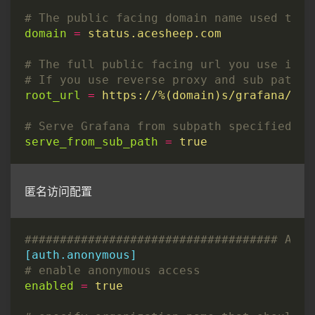
# The public facing domain name used to a
domain
=
status.acesheep.com
# The full public facing url you use in b
# If you use reverse proxy and sub path s
root_url
=
https://%(domain)s/grafana/
# Serve Grafana from subpath specified in
serve_from_sub_path
=
true
匿名访问配置
#################################### Anon
[auth.anonymous]
# enable anonymous access
enabled
=
true