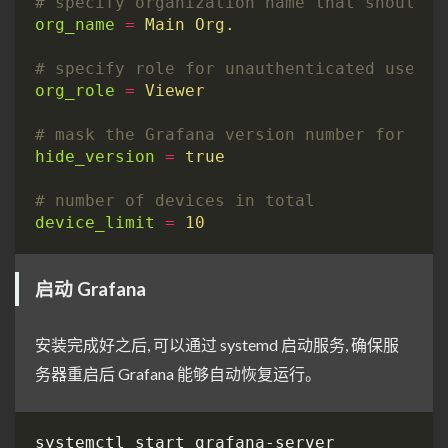
# specify organization name that should b
org_name
=
Main Org.
# specify role for unauthenticated users
org_role
=
Viewer
# mask the Grafana version number for una
hide_version
=
true
# number of devices in total
device_limit
=
10
启动 Grafana
安装完成好之后, 可以通过 systemd 启动服务, 确保服
务器重启后 Grafana 能够自动恢复运行。