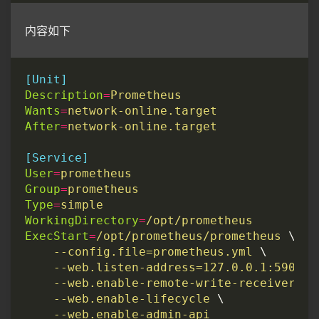
内容如下
[Unit]
Description
=
Prometheus
Wants
=
network-online.target
After
=
network-online.target
[Service]
User
=
prometheus
Group
=
prometheus
Type
=
simple
WorkingDirectory
=
/opt/prometheus
ExecStart
=
/opt/prometheus/prometheus 
    --config.file=prometheus.yml 
    --web.listen-address=127.0.0.1:59090 
    --web.enable-remote-write-receiver 
    --web.enable-lifecycle 
    --web.enable-admin-api