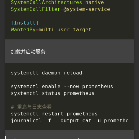
SystemCallArchitectures
=
native
SystemCallFilter
=
@system-service
[Install]
WantedBy
=
multi-user.target
加载并启动服务
# 重启与日志查看