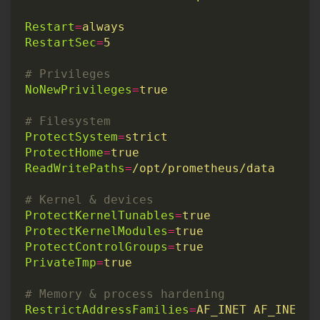
Restart
=
always
RestartSec
=
5
# Privileges
NoNewPrivileges
=
true
# Filesystem
ProtectSystem
=
strict
ProtectHome
=
true
ReadWritePaths
=
/opt/prometheus/data
# Kernel & devices
ProtectKernelTunables
=
true
ProtectKernelModules
=
true
ProtectControlGroups
=
true
PrivateTmp
=
true
# Memory & process hardening
RestrictAddressFamilies
=
AF_INET AF_INET6