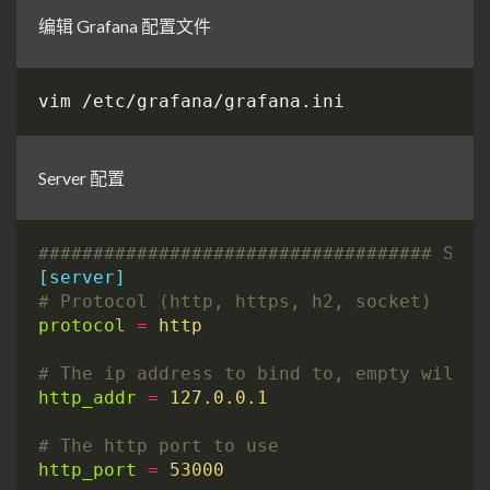
编辑 Grafana 配置文件
Server 配置
#################################### Serv
[server]
# Protocol (http, https, h2, socket)
protocol
=
http
# The ip address to bind to, empty will b
http_addr
=
127.0.0.1
# The http port to use
http_port
=
53000