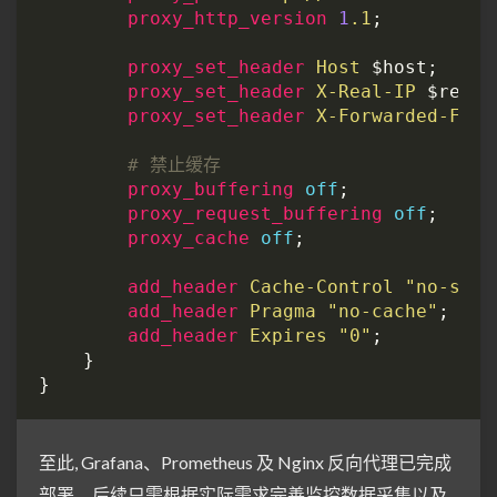
proxy_http_version
1
.1
proxy_set_header
Host
proxy_set_header
X-Real-IP
proxy_set_header
X-Forwarded-For
proxy_buffering
off
proxy_request_buffering
off
proxy_cache
off
add_header
Cache-Control
"no-stor
add_header
Pragma
"no-cache"
add_header
Expires
"0"
至此, Grafana、Prometheus 及 Nginx 反向代理已完成
部署。后续只需根据实际需求完善监控数据采集以及