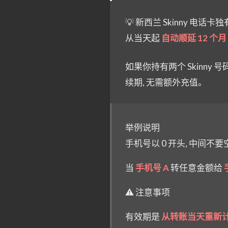
💡 新西兰 Skinny 
从当天起
自动顺延 12 个月
如果你持有两个 Skinny 号
续期, 无需额外充值。
举例说明
手机号以 0 开头, 中间不要空格
当
手机号 A
转任意金额给
⚠️ 注意事项
有效期是
从转账当天重新计算