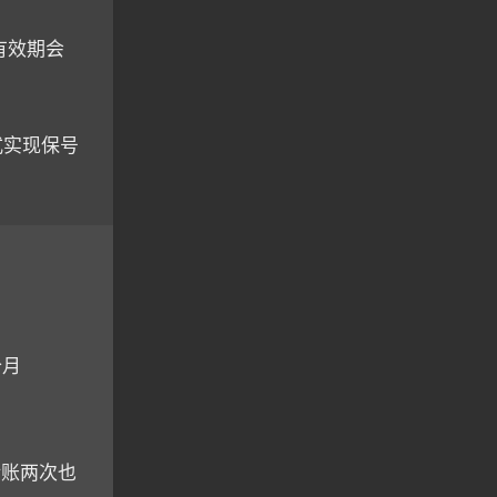
 有效期会
式实现保号
个月
账两次也