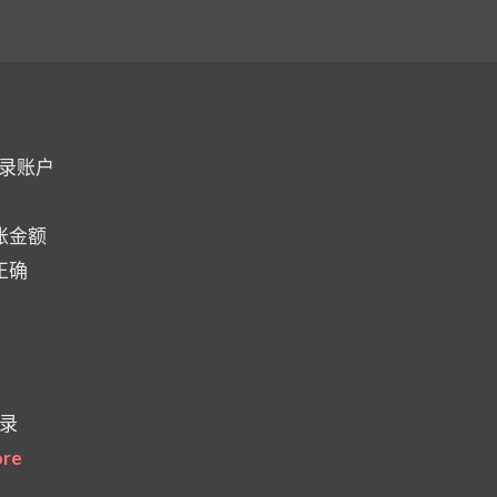
录账户
账金额
正确
录
re