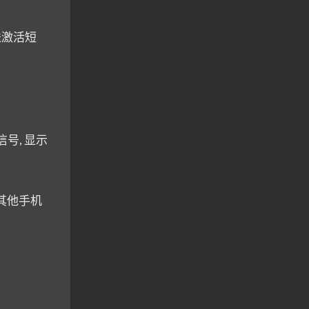
发送激活短
号, 显示
其他手机