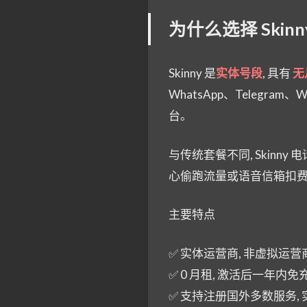
为什么选择 Skin
Skinny 是
实体号段
, 具有
无
WhatsApp、Telegram、W
台。
与传统套餐不同, Skinny 电
心偷跑流量或语音信箱扣费
主要特点
✅ 实体运营商, 非虚拟运营
✅ 0 月租, 激活后一年内免
✅ 支持注册国外多数服务,