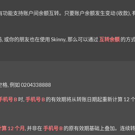
电话卡独有功能支持账户间余额互转。只要账户余额发生变动 (收款),
码, 或你的朋友也在使用 Skinny, 那么可以通过
互转余额
的方
, 例如 0204338888
手机号 B
时,
手机号 B
的有效期将从转账日期起重新计算 12 
 12 个月
, 并非在
手机号 B
的原有效期基础上叠加。连续转