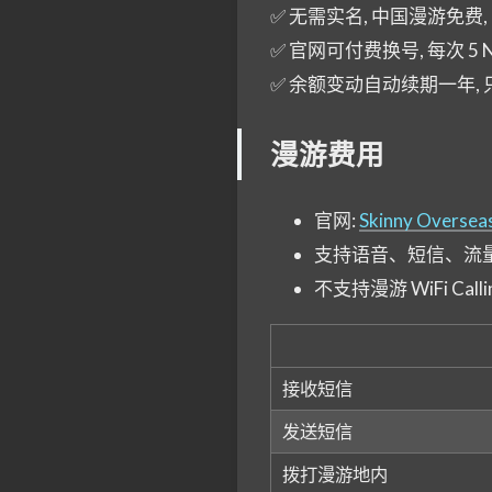
✅ 无需实名, 中国漫游免费
✅ 官网可付费换号, 每次 5 N
✅ 余额变动自动续期一年, 只
漫游费用
官网:
Skinny Oversea
支持语音、短信、流
不支持漫游 WiFi Calli
接收短信
发送短信
拨打漫游地内