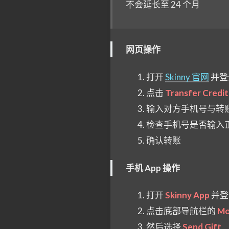
不会延长至 24 个月
网页操作
打开
Skinny 官网
并登
点击
Transfer Credit
输入对方手机号与转
检查手机号是否输入
确认转账
手机 App 操作
打开
Skinny App
并登
点击底部导航栏的
Mo
然后选择
Send Gift